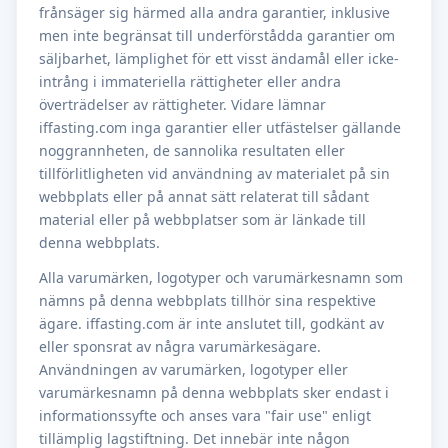
frånsäger sig härmed alla andra garantier, inklusive
men inte begränsat till underförstådda garantier om
säljbarhet, lämplighet för ett visst ändamål eller icke-
intrång i immateriella rättigheter eller andra
överträdelser av rättigheter. Vidare lämnar
iffasting.com inga garantier eller utfästelser gällande
noggrannheten, de sannolika resultaten eller
tillförlitligheten vid användning av materialet på sin
webbplats eller på annat sätt relaterat till sådant
material eller på webbplatser som är länkade till
denna webbplats.
Alla varumärken, logotyper och varumärkesnamn som
nämns på denna webbplats tillhör sina respektive
ägare. iffasting.com är inte anslutet till, godkänt av
eller sponsrat av några varumärkesägare.
Användningen av varumärken, logotyper eller
varumärkesnamn på denna webbplats sker endast i
informationssyfte och anses vara "fair use" enligt
tillämplig lagstiftning. Det innebär inte någon