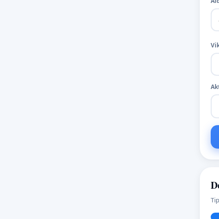
Ål
Vi
Ak
D
Ti