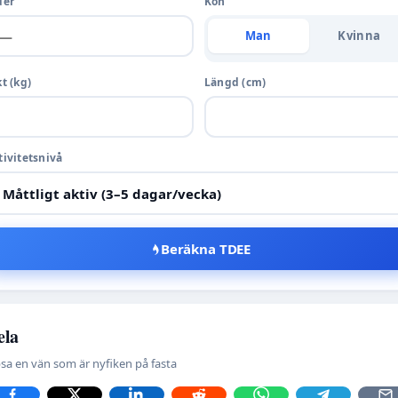
der
Kön
Man
Kvinna
kt (kg)
Längd (cm)
tivitetsnivå
Beräkna TDEE
ela
psa en vän som är nyfiken på fasta