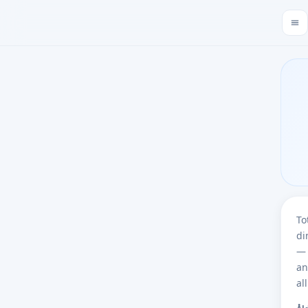
To
di
— 
an
al