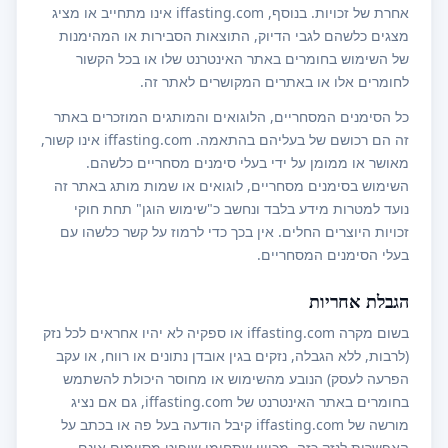
אחרת של זכויות. בנוסף, iffasting.com אינו מתחייב או מציג
מצגים כלשהם לגבי הדיוק, התוצאות הסבירות או המהימנות
של השימוש בחומרים באתר האינטרנט שלו או בכל הקשור
לחומרים אלו או באתרים המקושרים לאתר זה.
כל הסימנים המסחריים, הלוגואים והמותגים המוזכרים באתר
זה הם רכושם של בעליהם בהתאמה. iffasting.com אינו קשור,
מאושר או ממומן על ידי בעלי סימנים מסחריים כלשהם.
השימוש בסימנים מסחריים, לוגואים או שמות מותג באתר זה
נועד למטרות מידע בלבד ונחשב כ"שימוש הוגן" תחת חוקי
זכויות היוצרים החלים. אין בכך כדי לרמוז על קשר כלשהו עם
בעלי הסימנים המסחריים.
הגבלת אחריות
בשום מקרה iffasting.com או ספקיה לא יהיו אחראים לכל נזק
(לרבות, ללא הגבלה, נזקים בגין אובדן נתונים או רווח, או עקב
הפרעה לעסק) הנובע מהשימוש או מחוסר היכולת להשתמש
בחומרים באתר האינטרנט של iffasting.com, גם אם נציג
מורשה של iffasting.com קיבל הודעה בעל פה או בכתב על
האפשרות לנזק כזה. מכיוון שתחומי שיפוט מסוימים אינם